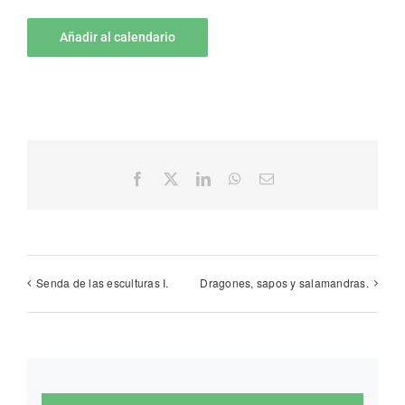
Añadir al calendario
Facebook
X
LinkedIn
WhatsApp
Email
Senda de las esculturas I.
Dragones, sapos y salamandras.