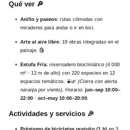
Qué ver 🔎
Anillo y paseos
: rutas cómodas con
miradores para andar o ir en bici.
Arte al aire libre
: 19 obras integradas en el
paisaje. 🗿
Estufa Fría
: invernadero bioclimático (4 000
m² · 12 m de alto) con 220 especies en 12
espacios temáticos. ⛲🌿
(Cierra con alerta
naranja por viento).
Horario:
jun–sep 10:00–
22:00
·
oct–may 10:00–20:00
.
Actividades y servicios 🎉
Préstamo de bicicletas gratuito (1 h)
en 3