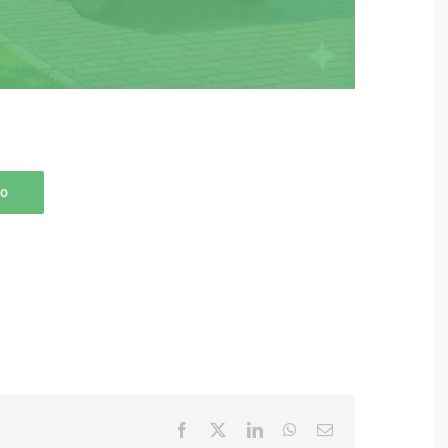
io
Facebook
X
LinkedIn
WhatsApp
Email