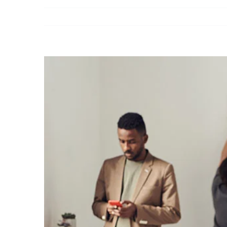
View
Larger
Image