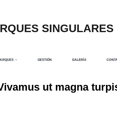
ARQUES SINGULARES
PARQUES
GESTIÓN
GALERÍA
CONT
Vivamus ut magna turpi
Home
Creative
Design
Web Design
Vivamus ut magna turpis