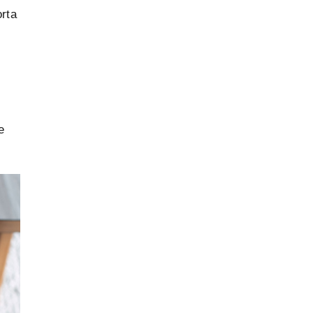
orta
e